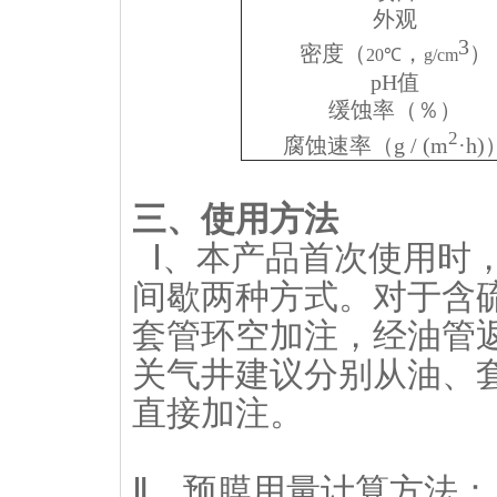
外观
3
密度（
，
）
20℃
g/cm
pH
值
缓蚀率（％）
2
腐蚀速率（
g / (m
·h)
三、使用方法
Ⅰ、本产品首次使用时
间歇两种方式。对于含
套管环空加注，经油管
关气井建议分别从油、
直接加注。
Ⅱ、预膜用量计算方法：