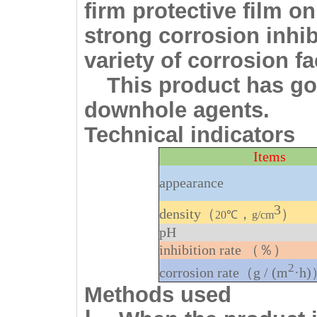
firm protective film o
strong corrosion inhi
variety of corrosion fa
This product has go
downhole agents.
Technical indicators
Items
appearance
3
density
（
，
）
20℃
g/cm
pH
inhibition rate
（％）
2
corrosion rate
（
g / (m
·h)
Methods used