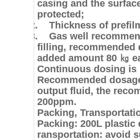
casing and the surface
protected;
2.
Thickness of prefil
3.
Gas well recommend
filling, recommended 
added amount 80
㎏ ea
Continuous dosing is 
Recommended dosage: 
output fluid, the rec
200ppm.
Packing, Transportat
Packing
: 200L plastic
ransportation
:
avoid s