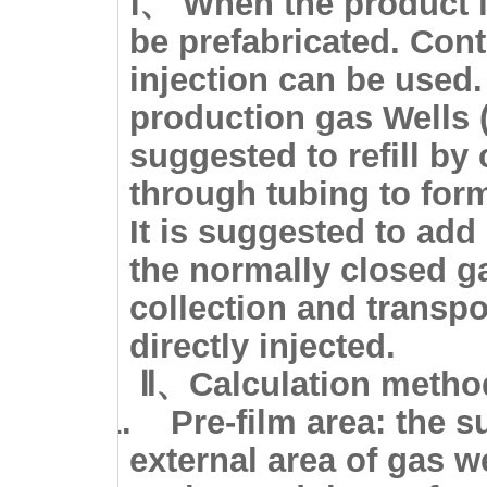
Ⅰ
、
When the product is
be prefabricated. Con
injection can be used.
production gas Wells (
suggested to refill by
through tubing to form
It is suggested to add
the normally closed ga
collection and transpo
directly injected.
Ⅱ
、Calculation method
1.
Pre-film area:
the su
external area of gas we