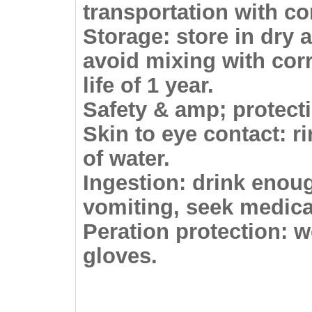
transportation with co
Storage
: store in dry
avoid mixing with corr
life of 1 year.
Safety & amp; protect
Skin to eye contact
: r
of water.
Ingestion
: drink enou
vomiting, seek medica
Peration protection
: 
gloves.