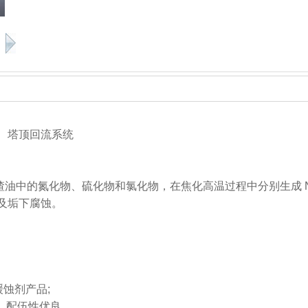
、塔顶回流系统
的氮化物、硫化物和氯化物，在焦化高温过程中分别生成 NH3
及垢下腐蚀。
蚀剂产品;
，配伍性优良。