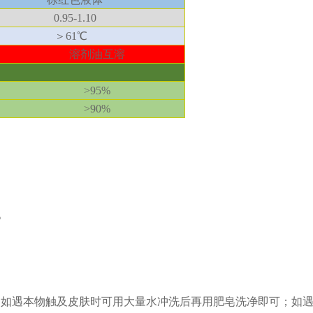
0.95-1.10
＞
61℃
溶剂油互溶
>95%
>90%
。
如遇本物触及皮肤时可用大量水冲洗后再用肥皂洗净即可；如