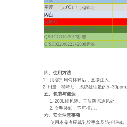
密度 （
20℃
）
/
（
kg/m3
）
闪点
溶解性
缓蚀率（溶剂稀释
10
倍后）：
QSHCG110-2017
标准
Q/SH0220(0221)-2008
标准
四、使用方法
1．用溶剂均匀稀释后，直接注入。
2. 用量：稀释后，系统处理量的5--30ppm
五、包装与储运
1. 200L桶包装。宜放阴凉通风处。
2. 文明装卸，不可撞击。
六、安全注意事项
使用本品者应戴乳胶手套及防护眼镜。