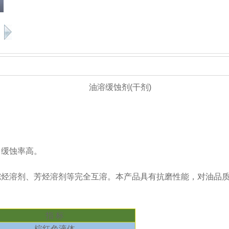
油溶缓蚀剂(干剂)
，缓蚀率高。
烷烃溶剂、芳烃溶剂等完全互溶。本产品具有抗磨性能，对油品
指 标
棕红色液体